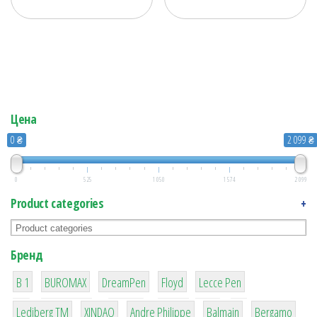
Цена
0 ₴
2 099 ₴
0
525
1 050
1 574
2 099
Product categories
+
Бренд
1
1
1
2
2
B 1
BUROMAX
DreamPen
Floyd
Lecce Pen
3
3
1
4
26
Lediberg ТМ
XINDAO
Andre Philippe
Balmain
Bergamo