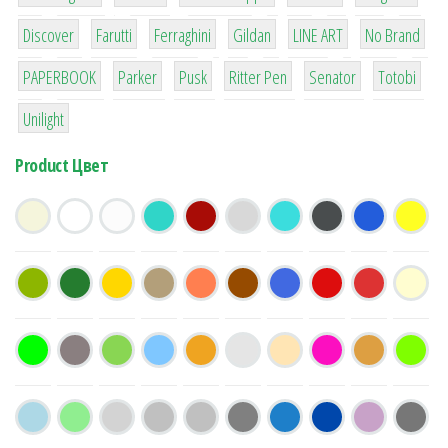
64
299
4
42
4
90
Discover
Farutti
Ferraghini
Gildan
LINE ART
No Brand
8
6
2
22
15
43
PAPERBOOK
Parker
Pusk
Ritter Pen
Senator
Totobi
1
Unilight
Product Цвет