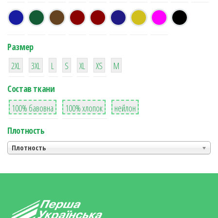
Размер
38
16
42
42
42
4
42
2XL
3XL
L
S
XL
XS
М
Состав ткани
8
36
2
100% бавовна
100% хлопок
нейлон
Плотность
Плотность