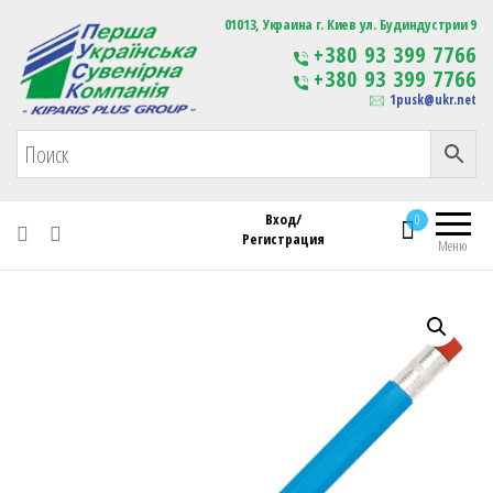
Первая Украинская Сувенирная Компания
01013, Украина г. Киев ул. Будиндустрии 9
Изготовление
+380 93 399 7766
сувенирной продукции
+380 93 399 7766
с логотипом
1pusk@ukr.net
Вход/
0
Регистрация
Меню