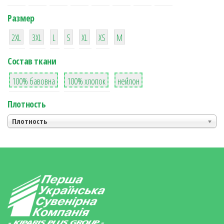
Размер
38
16
42
42
42
4
42
2XL
3XL
L
S
XL
XS
М
Состав ткани
8
36
2
100% бавовна
100% хлопок
нейлон
Плотность
Плотность