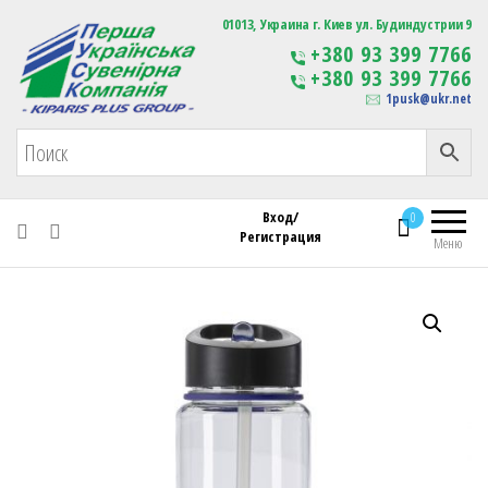
Первая Украинская Сувенирная Компания
01013, Украина г. Киев ул. Будиндустрии 9
Изготовление
+380 93 399 7766
сувенирной продукции
+380 93 399 7766
с логотипом
1pusk@ukr.net
Вход/
0
Регистрация
Меню