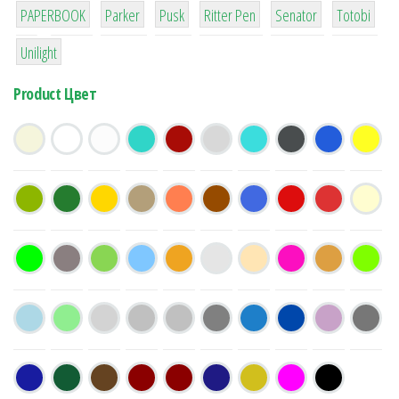
8
6
2
22
15
43
PAPERBOOK
Parker
Pusk
Ritter Pen
Senator
Totobi
1
Unilight
Product Цвет