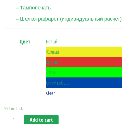
– Тампопечать
– Шелкотрафарет (индивидуальный расчет)
Цвет
Белый
Желтый
Красный
Лайм
Синий кобальт
Clear
597 in stock
Бутылка для Питья URBAN BOTTLE quantity
Add to cart