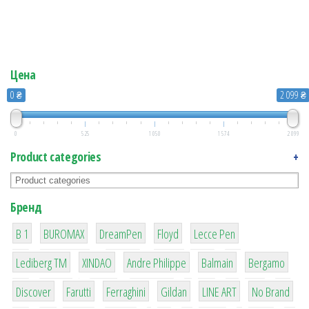
Цена
0 ₴
2 099 ₴
0
525
1 050
1 574
2 099
Product categories
+
Бренд
1
1
1
2
2
B 1
BUROMAX
DreamPen
Floyd
Lecce Pen
3
3
1
4
26
Lediberg ТМ
XINDAO
Andre Philippe
Balmain
Bergamo
64
299
4
42
4
90
Discover
Farutti
Ferraghini
Gildan
LINE ART
No Brand