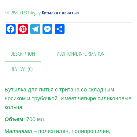
SKU:
95897123
Category:
Бутылки с печатью
Fa
Pi
Te
M
О
ce
nt
le
es
тп
bo
er
gr
se
ра
DESCRIPTION
ADDITIONAL INFORMATION
ok
es
a
n
в
t
m
ge
ит
REVIEWS (0)
r
ь
Бутылка для питья с тритана со складным
носиком и трубочкой. Имеет четыре силиконовые
кольца.
Объем
: 700 мл.
Материал
– полиэтилен, полипропилен,