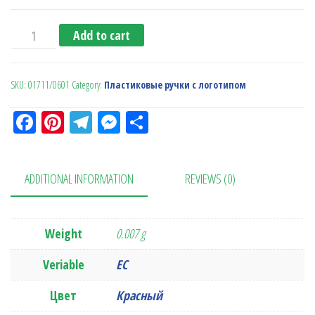
Classic (Ritter Pen) quantity
Add to cart
SKU:
01711/0601
Category:
Пластиковые ручки с логотипом
Fa
Pi
Te
M
О
ce
nt
le
es
тп
bo
er
gr
se
ра
ADDITIONAL INFORMATION
REVIEWS (0)
ok
es
a
n
в
t
m
ge
ит
r
ь
Weight
0.007 g
Veriable
ЕС
Цвет
Красный