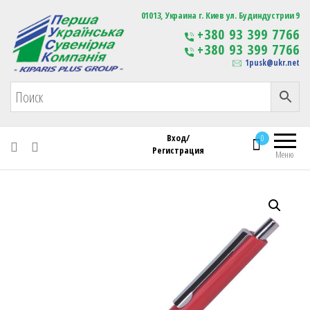
Первая Украинская Сувенирная Компания
01013, Украина г. Киев ул. Будиндустрии 9
Изготовление
+380 93 399 7766
сувенирной продукции
+380 93 399 7766
с логотипом
1pusk@ukr.net
Вход/
0
Регистрация
Меню