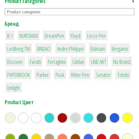
Product categories
+
Бренд
1
1
1
2
2
B 1
BUROMAX
DreamPen
Floyd
Lecce Pen
3
3
1
4
26
Lediberg ТМ
XINDAO
Andre Philippe
Balmain
Bergamo
64
299
4
42
4
90
Discover
Farutti
Ferraghini
Gildan
LINE ART
No Brand
8
6
2
22
15
43
PAPERBOOK
Parker
Pusk
Ritter Pen
Senator
Totobi
1
Unilight
Product Цвет