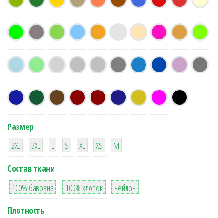
Размер
38
16
42
42
42
4
42
2XL
3XL
L
S
XL
XS
М
Состав ткани
8
36
2
100% бавовна
100% хлопок
нейлон
Плотность