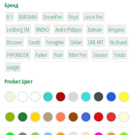
Бренд
1
1
1
2
2
B 1
BUROMAX
DreamPen
Floyd
Lecce Pen
3
3
1
4
26
Lediberg ТМ
XINDAO
Andre Philippe
Balmain
Bergamo
64
299
4
42
4
90
Discover
Farutti
Ferraghini
Gildan
LINE ART
No Brand
8
6
2
22
15
43
PAPERBOOK
Parker
Pusk
Ritter Pen
Senator
Totobi
1
Unilight
Product Цвет