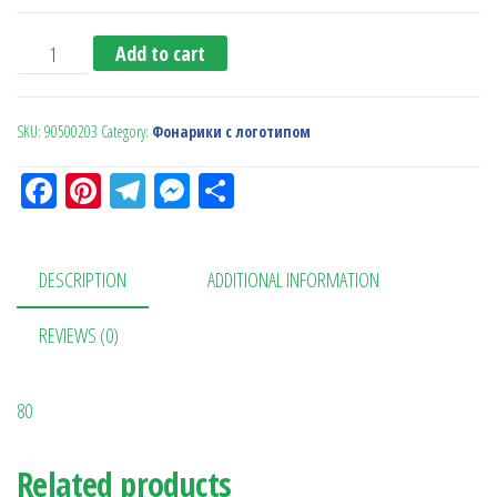
Фонарик quantity
Add to cart
SKU:
90500203
Category:
Фонарики с логотипом
Fa
Pi
Te
M
О
ce
nt
le
es
тп
bo
er
gr
se
ра
DESCRIPTION
ADDITIONAL INFORMATION
ok
es
a
n
в
t
m
ge
ит
REVIEWS (0)
r
ь
80
Related products