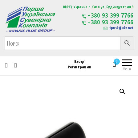
Первая Украинская Сувенирная Компания
01013, Украина г. Киев ул. Будиндустрии 9
Изготовление
+380 93 399 7766
сувенирной продукции
+380 93 399 7766
с логотипом
1pusk@ukr.net
Вход/
0
Регистрация
Меню