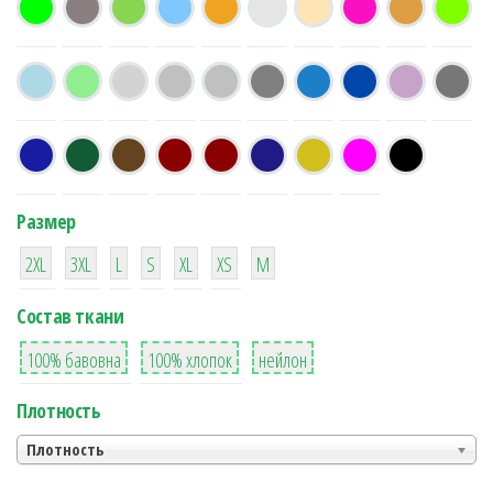
Размер
38
16
42
42
42
4
42
2XL
3XL
L
S
XL
XS
М
Состав ткани
8
36
2
100% бавовна
100% хлопок
нейлон
Плотность
Плотность