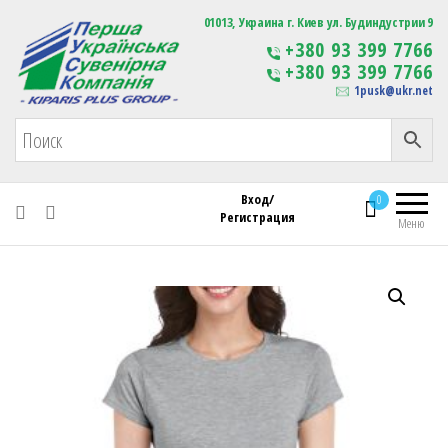
Первая Украинская Сувенирная Компания
01013, Украина г. Киев ул. Будиндустрии 9
Изготовление
+380 93 399 7766
сувенирной продукции
+380 93 399 7766
с логотипом
1pusk@ukr.net
Вход/
0
Регистрация
Меню