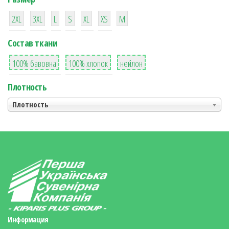
38
16
42
42
42
4
42
2XL
3XL
L
S
XL
XS
М
Состав ткани
8
36
2
100% бавовна
100% хлопок
нейлон
Плотность
Плотность
Информация