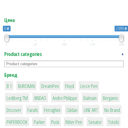
Цена
0 ₴
2 099 ₴
0
525
1 050
1 574
2 099
Product categories
+
Бренд
1
1
1
2
2
B 1
BUROMAX
DreamPen
Floyd
Lecce Pen
3
3
1
4
26
Lediberg ТМ
XINDAO
Andre Philippe
Balmain
Bergamo
64
299
4
42
4
90
Discover
Farutti
Ferraghini
Gildan
LINE ART
No Brand
8
6
2
22
15
43
PAPERBOOK
Parker
Pusk
Ritter Pen
Senator
Totobi