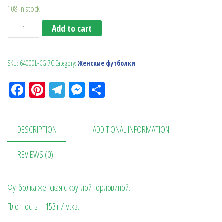
108 in stock
Футболка женская SoftStyle 153 светло-серая quantity
Add to cart
SKU:
64000L-CG 7C
Category:
Женские футболки
Fa
Pi
Te
M
О
ce
nt
le
es
тп
bo
er
gr
se
ра
DESCRIPTION
ADDITIONAL INFORMATION
ok
es
a
n
в
t
m
ge
ит
REVIEWS (0)
r
ь
Футболка женская с круглой горловиной.
Плотность – 153 г / м.кв.