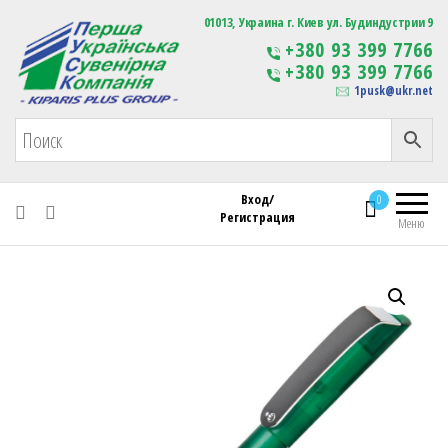
Первая Украинская Сувенирная Компания
01013, Украина г. Киев ул. Будиндустрии 9
Изготовление
+380 93 399 7766
сувенирной продукции
+380 93 399 7766
с логотипом
1pusk@ukr.net
Вход/
0
Регистрация
Меню