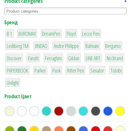
Product categories
+
Бренд
1
1
1
2
2
B 1
BUROMAX
DreamPen
Floyd
Lecce Pen
3
3
1
4
26
Lediberg ТМ
XINDAO
Andre Philippe
Balmain
Bergamo
64
299
4
42
4
90
Discover
Farutti
Ferraghini
Gildan
LINE ART
No Brand
8
6
2
22
15
43
PAPERBOOK
Parker
Pusk
Ritter Pen
Senator
Totobi
1
Unilight
Product Цвет