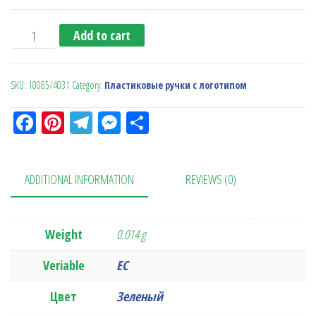
Glossy Frozen (Ritter Pen) quantity
Add to cart
SKU:
10085/4031
Category:
Пластиковые ручки с логотипом
Fa
Pi
Te
M
О
ce
nt
le
es
тп
bo
er
gr
se
ра
ADDITIONAL INFORMATION
REVIEWS (0)
ok
es
a
n
в
t
m
ge
ит
r
ь
Weight
0.014 g
Veriable
ЕС
Цвет
Зеленый