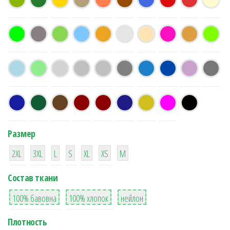
Размер
38
16
42
42
42
4
42
2XL
3XL
L
S
XL
XS
М
Состав ткани
8
36
2
100% бавовна
100% хлопок
нейлон
Плотность