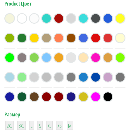
Product Цвет
Размер
38
16
42
42
42
4
42
2XL
3XL
L
S
XL
XS
М