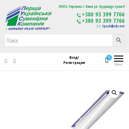
Первая Украинская Сувенирная Компания
01013, Украина г. Киев ул. Будиндустрии 9
Изготовление
+380 93 399 7766
сувенирной продукции
+380 93 399 7766
с логотипом
1pusk@ukr.net
Вход/
0
Регистрация
Меню