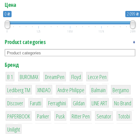
Цена
0 ₴
2 099 ₴
0
525
1 050
1 574
2 099
Product categories
+
Бренд
1
1
1
2
2
B 1
BUROMAX
DreamPen
Floyd
Lecce Pen
3
3
1
4
26
Lediberg ТМ
XINDAO
Andre Philippe
Balmain
Bergamo
64
299
4
42
4
90
Discover
Farutti
Ferraghini
Gildan
LINE ART
No Brand
8
6
2
22
15
43
PAPERBOOK
Parker
Pusk
Ritter Pen
Senator
Totobi
1
Unilight