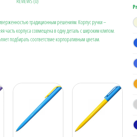
REVIEWS (0)
ok
es
a
n
в
P
t
m
ge
ит
приверженностью традиционным решениям. Корпус ручки –
r
ь
яя часть корпуса совмещена в одну деталь с широким клипом.
оляет подбирать соответствие корпоративным цветам.