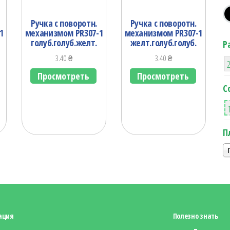
Ручка с поворотн.
Ручка с поворотн.
1
механизмом PR307-1
механизмом PR307-1
голуб.голуб.желт.
желт.голуб.голуб.
Р
3.40
₴
3.40
₴
Просмотреть
Просмотреть
С
П
ация
Полезно знать