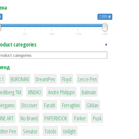
ена
₴
2 099 ₴
525
1 050
1 574
2 099
roduct categories
+
ренд
quantity
1
1
1
2
2
 1
BUROMAX
DreamPen
Floyd
Lecce Pen
3
3
1
4
Lediberg ТМ
XINDAO
Andre Philippe
Balmain
26
64
299
4
42
Bergamo
Discover
Farutti
Ferraghini
Gildan
4
90
8
6
2
LINE ART
No Brand
PAPERBOOK
Parker
Pusk
22
15
43
1
itter Pen
Senator
Totobi
Unilight