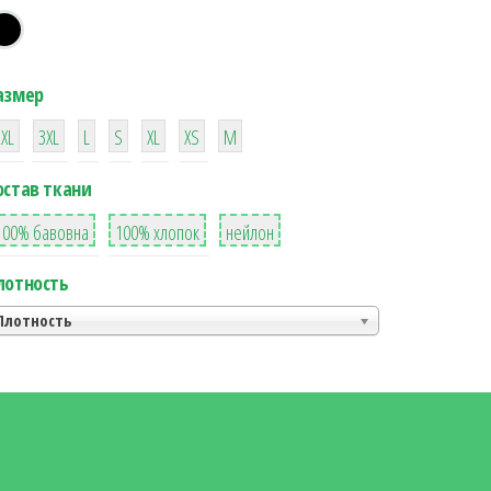
азмер
38
16
42
42
42
4
42
2XL
3XL
L
S
XL
XS
М
остав ткани
8
36
2
100% бавовна
100% хлопок
нейлон
лотность
Плотность