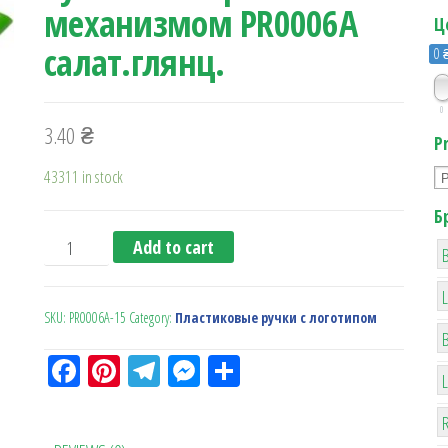
механизмом PR0006А
Ц
салат.глянц.
0 
0
3.40
₴
P
43311 in stock
Б
Ручка с поворотн. механизмом PR0006А салат.глянц. 
Add to cart
B
SKU:
PR0006A-15
Category:
Пластиковые ручки с логотипом
Fa
Pi
Te
M
О
ce
nt
le
es
тп
R
bo
er
gr
se
ра