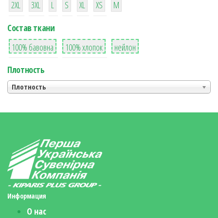
2XL
3XL
L
S
XL
XS
М
Состав ткани
8
36
2
100% бавовна
100% хлопок
нейлон
Плотность
Плотность
Информация
О нас