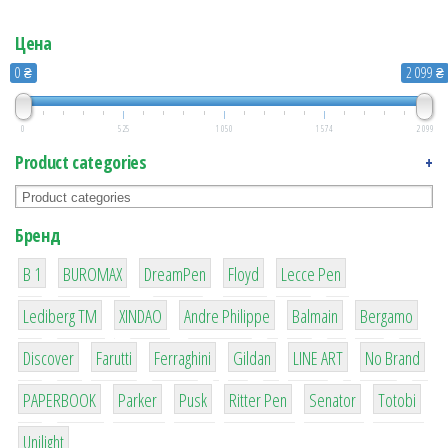
Цена
0 ₴
2 099 ₴
0
525
1 050
1 574
2 099
Product categories
+
Бренд
1
1
1
2
2
B 1
BUROMAX
DreamPen
Floyd
Lecce Pen
3
3
1
4
26
Lediberg ТМ
XINDAO
Andre Philippe
Balmain
Bergamo
64
299
4
42
4
90
Discover
Farutti
Ferraghini
Gildan
LINE ART
No Brand
8
6
2
22
15
43
PAPERBOOK
Parker
Pusk
Ritter Pen
Senator
Totobi
1
Unilight