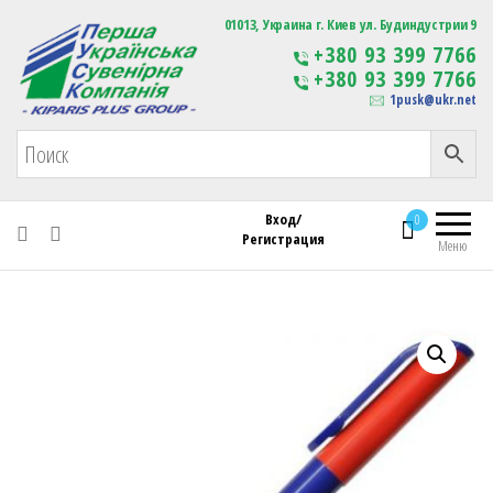
Первая Украинская Сувенирная Компания
01013, Украина г. Киев ул. Будиндустрии 9
Изготовление
+380 93 399 7766
сувенирной продукции
+380 93 399 7766
с логотипом
1pusk@ukr.net
Вход/
0
Регистрация
Меню