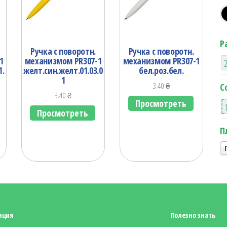
Р
Ручка с поворотн.
Ручка с поворотн.
1
механизмом PR307-1
механизмом PR307-1
1.
желт.син.желт.01.03.0
бел.роз.бел.
1
3.40
₴
С
3.40
₴
Просмотреть
Просмотреть
П
ация
Полезно знать