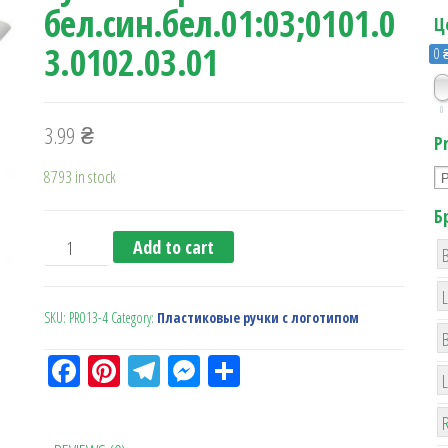
бел.син.бел.01:03;0101.0
Ц
3.0102.03.01
0 
0
3.99
₴
P
8793 in stock
Б
Ручка шариковая PR013 бел.син.бел.01:03;0101.03.0102.
Add to cart
B
SKU:
PR013-4
Category:
Пластиковые ручки с логотипом
Fa
Pi
Te
M
О
ce
nt
le
es
тп
R
bo
er
gr
se
ра