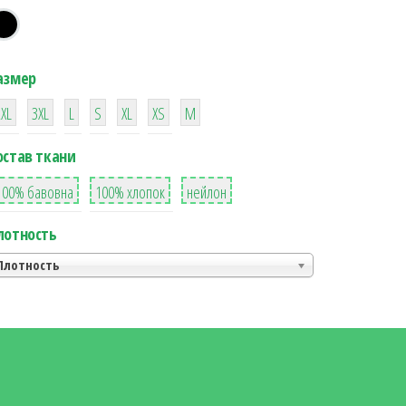
азмер
38
16
42
42
42
4
42
2XL
3XL
L
S
XL
XS
М
остав ткани
8
36
2
100% бавовна
100% хлопок
нейлон
лотность
Плотность