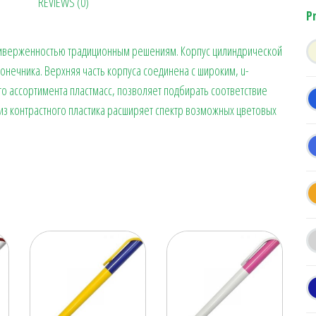
REVIEWS (0)
ok
es
a
n
в
P
t
m
ge
ит
приверженностью традиционным решениям. Корпус цилиндрической
r
ь
онечника. Верхняя часть корпуса соединена с широким, u-
о ассортимента пластмасс, позволяет подбирать соответствие
з контрастного пластика расширяет спектр возможных цветовых