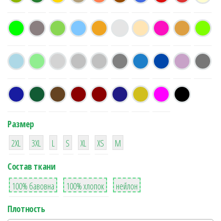
Размер
38
16
42
42
42
4
42
2XL
3XL
L
S
XL
XS
М
Состав ткани
8
36
2
100% бавовна
100% хлопок
нейлон
Плотность