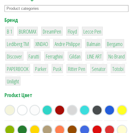
Бренд
1
1
1
2
2
B 1
BUROMAX
DreamPen
Floyd
Lecce Pen
3
3
1
4
26
Lediberg ТМ
XINDAO
Andre Philippe
Balmain
Bergamo
64
299
4
42
4
90
Discover
Farutti
Ferraghini
Gildan
LINE ART
No Brand
8
6
2
22
15
43
PAPERBOOK
Parker
Pusk
Ritter Pen
Senator
Totobi
1
Unilight
Product Цвет