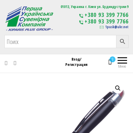
Первая Украинская Сувенирная Компания
01013, Украина г. Киев ул. Будиндустрии 9
Изготовление
+380 93 399 7766
сувенирной продукции
+380 93 399 7766
с логотипом
1pusk@ukr.net
Вход/
0
Регистрация
Меню