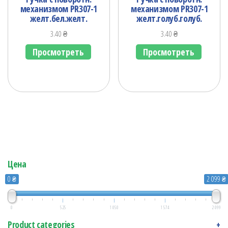
механизмом PR307-1
механизмом PR307-1
желт.бел.желт.
желт.голуб.голуб.
3.40
₴
3.40
₴
Просмотреть
Просмотреть
Цена
0 ₴
2 099 ₴
0
525
1 050
1 574
2 099
Product categories
+