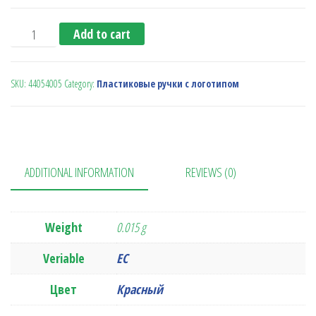
Ручка-стилус Sheaf (красная) quantity
Add to cart
SKU:
44054005
Category:
Пластиковые ручки с логотипом
ADDITIONAL INFORMATION
REVIEWS (0)
Weight
0.015 g
Veriable
ЕС
Цвет
Красный