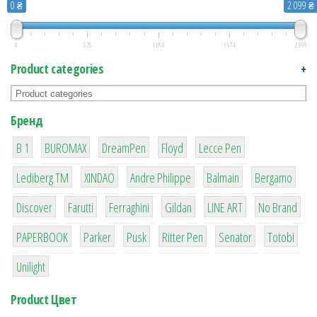
0 ₴
2 099 ₴
0
525
1 050
1 574
2 099
Product categories
+
Бренд
1
1
1
2
2
B 1
BUROMAX
DreamPen
Floyd
Lecce Pen
3
3
1
4
26
Lediberg ТМ
XINDAO
Andre Philippe
Balmain
Bergamo
64
299
4
42
4
90
Discover
Farutti
Ferraghini
Gildan
LINE ART
No Brand
8
6
2
22
15
43
PAPERBOOK
Parker
Pusk
Ritter Pen
Senator
Totobi
1
Unilight
Product Цвет