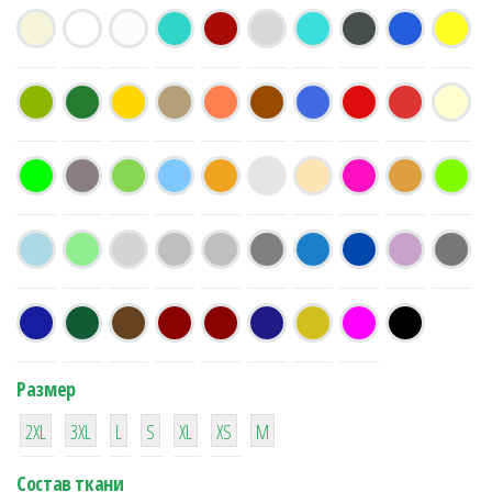
Размер
38
16
42
42
42
4
42
2XL
3XL
L
S
XL
XS
М
Состав ткани