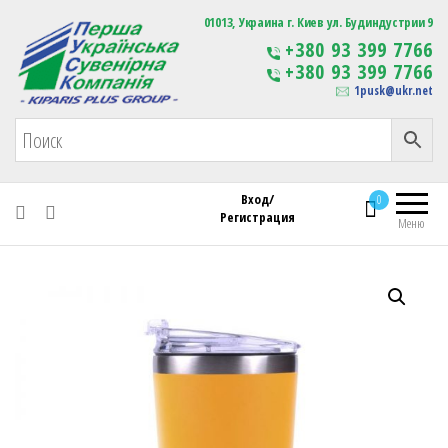
Первая Украинская Сувенирная Компания
01013, Украина г. Киев ул. Будиндустрии 9
Изготовление
+380 93 399 7766
сувенирной продукции
+380 93 399 7766
с логотипом
1pusk@ukr.net
Вход/
0
Регистрация
Меню