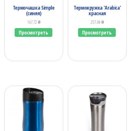
Термочашка Simple
Термокружка ‘Arabicа’
(синяя)
красная
167.72
₴
257.04
₴
Просмотреть
Просмотреть