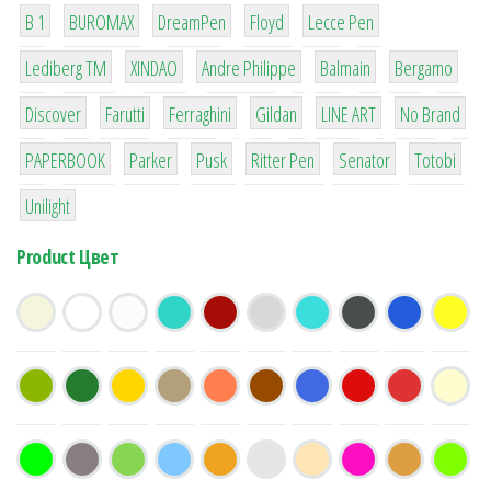
1
1
1
2
2
B 1
BUROMAX
DreamPen
Floyd
Lecce Pen
3
3
1
4
26
Lediberg ТМ
XINDAO
Andre Philippe
Balmain
Bergamo
64
299
4
42
4
90
Discover
Farutti
Ferraghini
Gildan
LINE ART
No Brand
8
6
2
22
15
43
PAPERBOOK
Parker
Pusk
Ritter Pen
Senator
Totobi
1
Unilight
Product Цвет