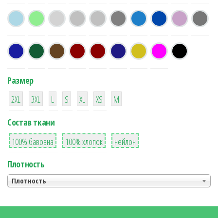
Размер
38
16
42
42
42
4
42
2XL
3XL
L
S
XL
XS
М
Состав ткани
8
36
2
100% бавовна
100% хлопок
нейлон
Плотность
Плотность