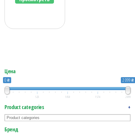
Цена
0 ₴
2 099 ₴
0
525
1 050
1 574
2 099
Product categories
+
Бренд