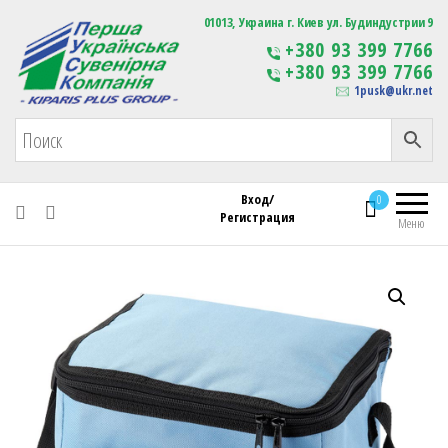
Первая Украинская Сувенирная Компания
01013, Украина г. Киев ул. Будиндустрии 9
Изготовление
+380 93 399 7766
сувенирной продукции
+380 93 399 7766
с логотипом
1pusk@ukr.net
Вход/
0
Регистрация
Меню