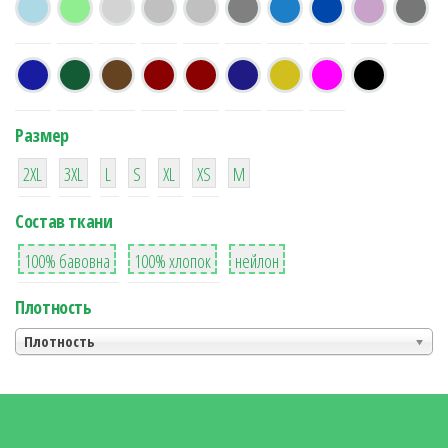
Размер
38
16
42
42
42
4
42
2XL
3XL
L
S
XL
XS
М
Состав ткани
8
36
2
100% бавовна
100% хлопок
нейлон
Плотность
Плотность