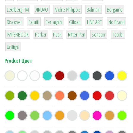
3
3
1
4
26
Lediberg ТМ
XINDAO
Andre Philippe
Balmain
Bergamo
64
299
4
42
4
90
Discover
Farutti
Ferraghini
Gildan
LINE ART
No Brand
8
6
2
22
15
43
PAPERBOOK
Parker
Pusk
Ritter Pen
Senator
Totobi
1
Unilight
Product Цвет