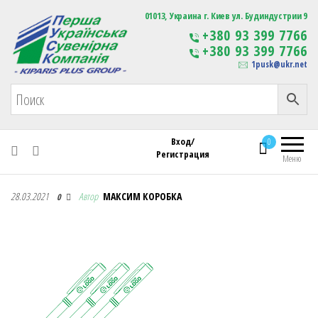
Первая Украинская Сувенирная Компания
01013, Украина г. Киев ул. Будиндустрии 9
Изготовление
+380 93 399 7766
сувенирной продукции
+380 93 399 7766
с логотипом
1pusk@ukr.net
Вход/
0
Регистрация
Меню
Первая Украинская Сувенирная Компания
28.03.2021
Автор
МАКСИМ КОРОБКА
0