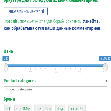
браузере для последующих моих комментариев.
Этот сайт использует Akismet для борьбы со спамом.
Узнайте,
как обрабатываются ваши данные комментариев
.
Цена
0 ₴
2 099 ₴
0
525
1 050
1 574
2 099
Product categories
+
Бренд
1
1
1
2
2
B 1
BUROMAX
DreamPen
Floyd
Lecce Pen