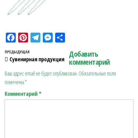
Fa
Pi
Te
M
О
ce
nt
le
es
тп
Навигация по записям
Добавить
Предыдущая запись
ПРЕДЫДУЩАЯ
bo
er
gr
se
ра
Сувенирная продукция
комментарий
ok
es
a
n
в
Ваш адрес email не будет опубликован.
Обязательные поля
t
m
ge
ит
помечены
*
r
ь
Комментарий
*