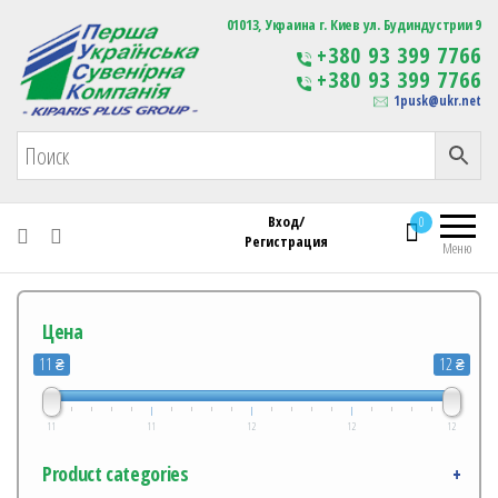
Первая Украинская Сувенирная Компания
01013, Украина г. Киев ул. Будиндустрии 9
Изготовление
+380 93 399 7766
сувенирной продукции
+380 93 399 7766
с логотипом
1pusk@ukr.net
Вход/
0
Регистрация
Меню
Цена
11 ₴
12 ₴
11
11
12
12
12
Product categories
+