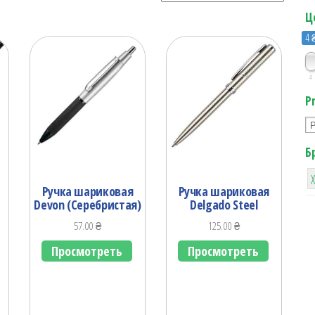
Ц
4 
4
P
Б
Ручка шариковая
Ручка шариковая
Devon (Серебристая)
Delgado Steel
57.00
₴
125.00
₴
Просмотреть
Просмотреть