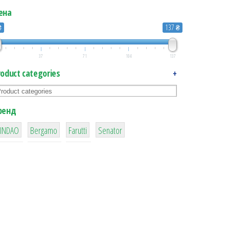
ена
₴
137 ₴
37
71
104
137
roduct categories
+
ренд
1
1
2
3
XINDAO
Bergamo
Farutti
Senator