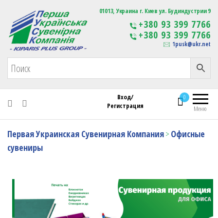
Первая Украинская Сувенирная Компания
01013, Украина г. Киев ул. Будиндустрии 9
Изготовление
+380 93 399 7766
сувенирной продукции
+380 93 399 7766
с логотипом
1pusk@ukr.net
Вход/
0
Регистрация
Меню
Первая Украинская Сувенирная Компания
>
Офисные
сувениры
Офисные сувениры