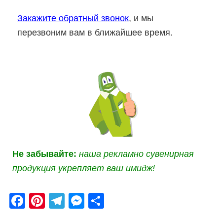
Закажите обратный звонок
, и мы
перезвоним вам в ближайшее время.
Не забывайте:
наша рекламно сувенирная
продукция укрепляет ваш имидж!
Fa
Pi
Te
M
О
ce
nt
le
es
тп