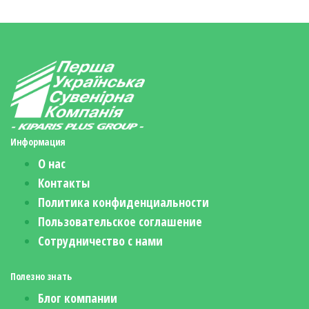
bo
er
gr
se
ра
ok
es
a
n
в
t
m
ge
ит
r
ь
Информация
О нас
Контакты
Политика конфиденциальности
Пользовательское соглашение
Сотрудничество с нами
Полезно знать
Блог компании