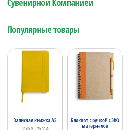
Сувенирной Компанией
Популярные товары
Записная книжка А5
Блокнот с ручкой с ЭКО
материалов
63.00
₴
–
70.00
₴