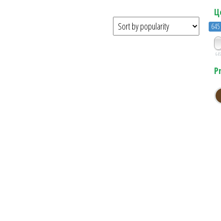
Ц
645
64
P