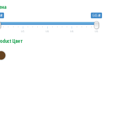
ена
 ₴
646 ₴
5
645
646
646
646
roduct Цвет