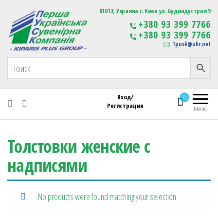
Первая Украинская Сувенирная Компания
01013, Украина г. Киев ул. Будиндустрии 9
Изготовление
+380 93 399 7766
сувенирной продукции
+380 93 399 7766
с логотипом
1pusk@ukr.net
Вход/
0
Регистрация
Меню
Толстовки женские с
надписями
No products were found matching your selection.