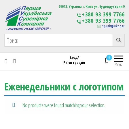
Первая Украинская Сувенирная Компания
01013, Украина г. Киев ул. Будиндустрии 9
Изготовление
+380 93 399 7766
сувенирной продукции
+380 93 399 7766
с логотипом
1pusk@ukr.net
Вход/
0
Регистрация
Меню
Еженедельники с логотипом
No products were found matching your selection.