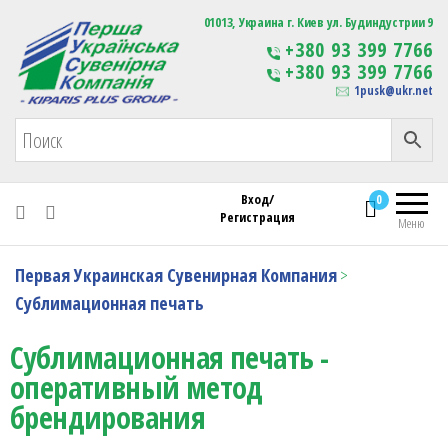
Первая Украинская Сувенирная Компания
01013, Украина г. Киев ул. Будиндустрии 9
Изготовление
+380 93 399 7766
сувенирной продукции
+380 93 399 7766
с логотипом
1pusk@ukr.net
Вход/
0
Регистрация
Меню
Первая Украинская Сувенирная Компания
>
Сублимационная печать
Сублимационная печать
Сублимационная печать -
оперативный метод
брендирования