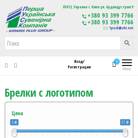
Первая Украинская Сувенирная Компания
01013, Украина г. Киев ул. Будиндустрии 9
Изготовление
+380 93 399 7766
сувенирной продукции
+380 93 399 7766
с логотипом
1pusk@ukr.net
Вход/
0
Регистрация
Меню
Брелки с логотипом
Цена
6 ₴
81 ₴