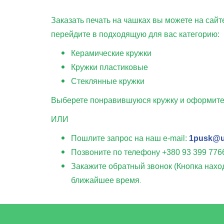
Цена (грн.)
150
Заказать печать на чашках вы можете на сай
перейдите в подходящую для вас категорию:
Тираж/шт
1
10
20
Керамические кружки
Кружки пластиковые
Цена/грн
350,00
80,00
58,0
Стеклянные кружки
Выберете понравившуюся кружку и оформите 
ИЛИ
Пошлите запрос на наш e-mail:
1pusk@u
Позвоните по телефону +380 93 399 776
Закажите обратный звонок (Кнопка нахо
.
ближайшее время