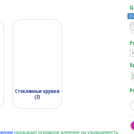
Ц
30
30
P
Б
P
Стеклянные кружки
(3)
типом
оказывает огромное влияние на узнаваемость