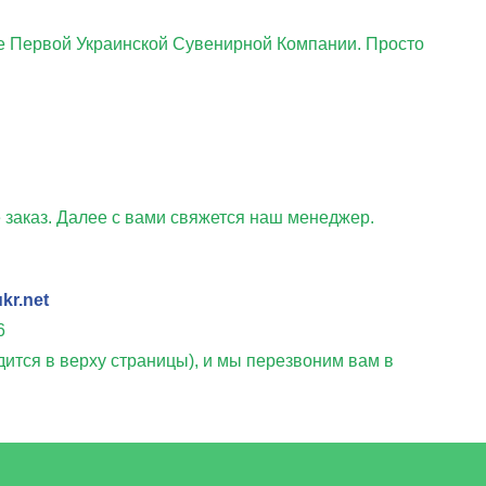
120
100
85
те Первой Украинской Сувенирной Компании. Просто
50
100
200
500
1000
0
45,00
40,00
38,00
37,00
36,00
заказ. Далее с вами свяжется наш менеджер.
kr.net
6
дится в верху страницы), и мы перезвоним вам в