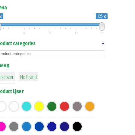
ена
 ₴
125 ₴
54
78
101
125
roduct categories
+
ренд
5
33
Discover
No Brand
roduct Цвет