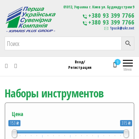
Первая Украинская Сувенирная Компания
01013, Украина г. Киев ул. Будиндустрии 9
Изготовление
+380 93 399 7766
сувенирной продукции
+380 93 399 7766
с логотипом
1pusk@ukr.net
Вход/
0
Регистрация
Меню
Наборы инструментов
Цена
153 ₴
315 ₴