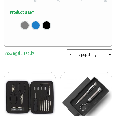
153
194
234
275
315
Product Цвет
Showing all 3 results