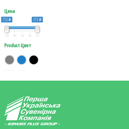
Цена
153 ₴
315 ₴
153
194
234
275
315
Product Цвет