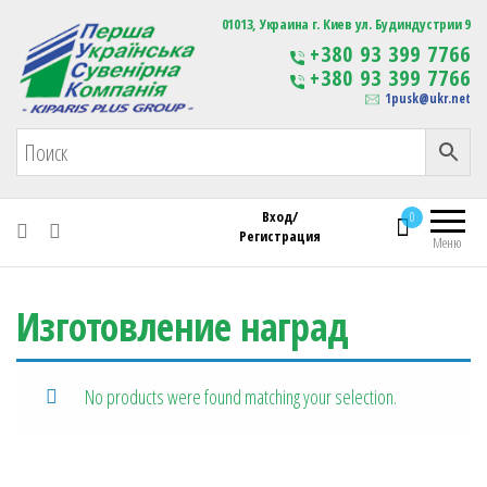
Первая Украинская Сувенирная Компания
01013, Украина г. Киев ул. Будиндустрии 9
Изготовление
+380 93 399 7766
сувенирной продукции
+380 93 399 7766
с логотипом
1pusk@ukr.net
Вход/
0
Регистрация
Меню
Изготовление наград
No products were found matching your selection.