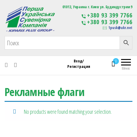
Первая Украинская Сувенирная Компания
01013, Украина г. Киев ул. Будиндустрии 9
Изготовление
+380 93 399 7766
сувенирной продукции
+380 93 399 7766
с логотипом
1pusk@ukr.net
Вход/
0
Регистрация
Меню
Рекламные флаги
No products were found matching your selection.