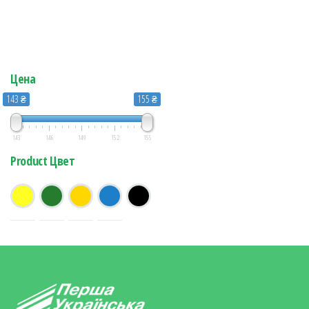
Цена
143 ₴
155 ₴
143
146
149
152
155
Product Цвет