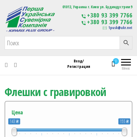
Первая Украинская Сувенирная Компания
01013, Украина г. Киев ул. Будиндустрии 9
Изготовление
+380 93 399 7766
сувенирной продукции
+380 93 399 7766
с логотипом
1pusk@ukr.net
Вход/
0
Регистрация
Меню
Флешки с гравировкой
Цена
143 ₴
155 ₴