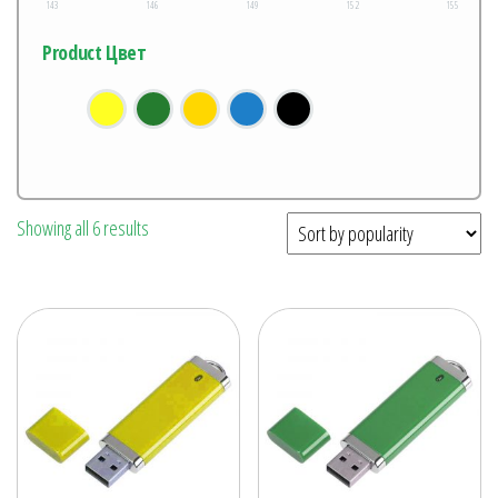
143
146
149
152
155
Product Цвет
Showing all 6 results