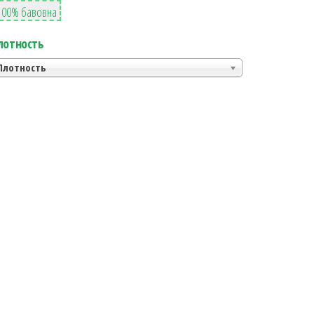
4
100% бавовна
лотность
Плотность