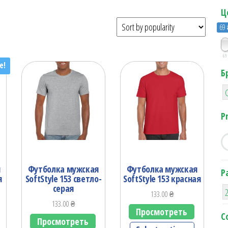
Ц
69
69
e!
Б
P
я
Футболка мужская
Футболка мужская
Р
я
SoftStyle 153 светло-
SoftStyle 153 красная
серая
133.00
₴
133.00
₴
Просмотреть
С
Просмотреть