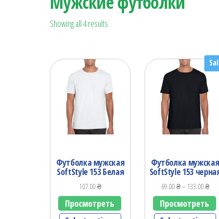
Мужские футболки
Showing all 4 results
Sal
Футболка мужская
Футболка мужска
SoftStyle 153 Белая
SoftStyle 153 черна
107.00
₴
69.00
₴
–
133.00
₴
Просмотреть
Просмотреть