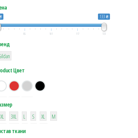
ена
 ₴
133 ₴
85
101
117
133
ренд
4
Gildan
roduct Цвет
азмер
4
4
4
4
4
4
2XL
3XL
L
S
XL
М
остав ткани