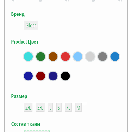
231
231
232
232
232
Бренд
12
Gildan
Product Цвет
Размер
12
12
12
12
12
12
2XL
3XL
L
S
XL
М
Состав ткани
12