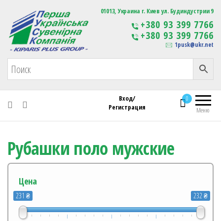
Первая Украинская Сувенирная Компания
01013, Украина г. Киев ул. Будиндустрии 9
Изготовление
+380 93 399 7766
сувенирной продукции
+380 93 399 7766
с логотипом
1pusk@ukr.net
Вход/
0
Регистрация
Меню
Рубашки поло мужские
Цена
231 ₴
232 ₴