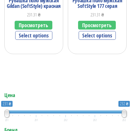
Рубашка поло мужская
Рубашка поло мужская
Gildan (SoftStyle) красная
SoftStyle 177 серая
231.31
₴
231.31
₴
Просмотреть
Просмотреть
Select options
Select options
Цена
231 ₴
232 ₴
231
231
232
232
232
Бренд