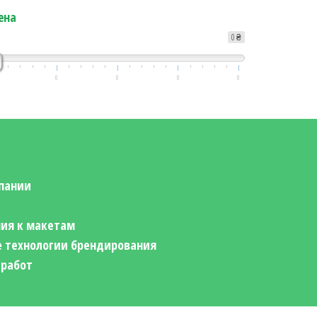
ена
0 ₴
0
0
0
0
пании
ия к макетам
 технологии брендирования
 работ