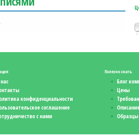
адписями
Ц
.
0
ация
Полезно знать
 нас
Блог ком
онтакты
Цены
олитика конфиденциальности
Требован
ользовательское соглашение
Описание
отрудничество с нами
Образцы