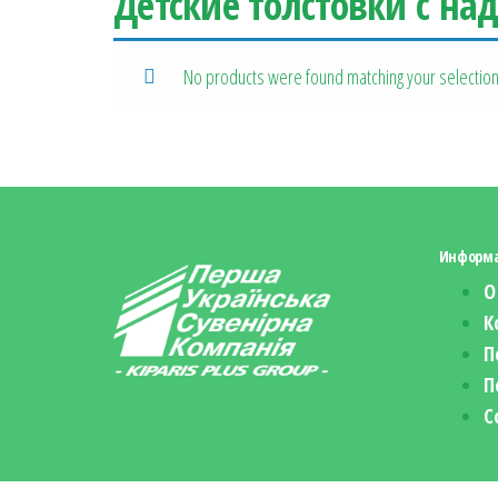
Детские толстовки с н
No products were found matching your selection
Информ
О
К
П
П
С