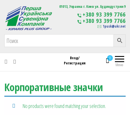
Первая Украинская Сувенирная Компания
01013, Украина г. Киев ул. Будиндустрии 9
Изготовление
+380 93 399 7766
сувенирной продукции
+380 93 399 7766
с логотипом
1pusk@ukr.net
Вход/
0
Регистрация
Меню
Корпоративные значки
No products were found matching your selection.