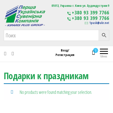
Первая Украинская Сувенирная Компания
01013, Украина г. Киев ул. Будиндустрии 9
Изготовление
+380 93 399 7766
сувенирной продукции
+380 93 399 7766
с логотипом
1pusk@ukr.net
Вход/
0
Регистрация
Меню
Подарки к праздникам
No products were found matching your selection.