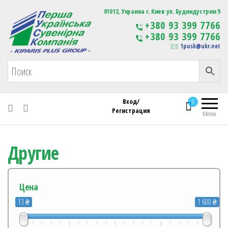
Первая Украинская Сувенирная Компания
01013, Украина г. Киев ул. Будиндустрии 9
Изготовление
+380 93 399 7766
сувенирной продукции
+380 93 399 7766
с логотипом
1pusk@ukr.net
Вход/
0
Регистрация
Меню
Другие
Цена
13 ₴
1 600 ₴