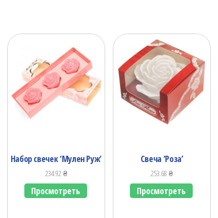
Набор свечек ‘Мулен Руж’
Свеча ‘Роза’
234.92
₴
253.68
₴
Просмотреть
Просмотреть