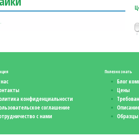
айки
Ц
.
0
ация
Полезно знать
 нас
Блог ком
онтакты
Цены
олитика конфиденциальности
Требован
ользовательское соглашение
Описание
отрудничество с нами
Образцы