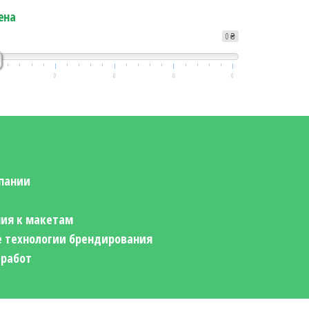
ена
0 ₴
0
0
0
0
пании
ия к макетам
 технологии брендирования
 работ