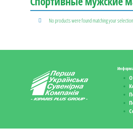
Спортивные мужские м
No products were found matching your selection
Информ
О
К
П
П
С