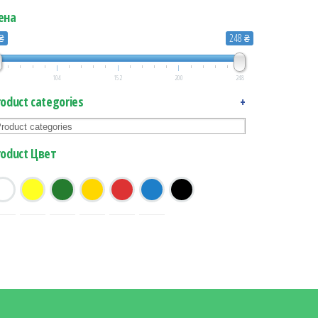
ена
 ₴
248 ₴
104
152
200
248
roduct categories
+
roduct Цвет