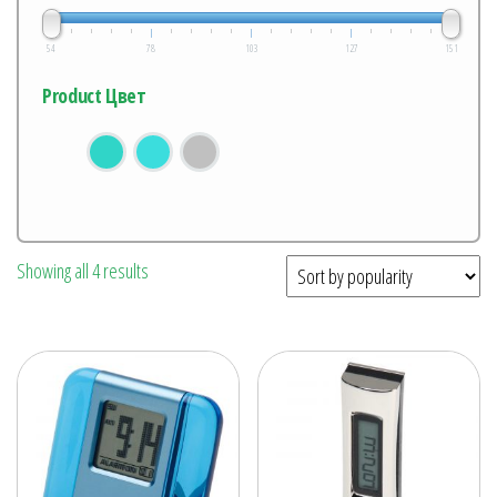
54
78
103
127
151
Product Цвет
Showing all 4 results