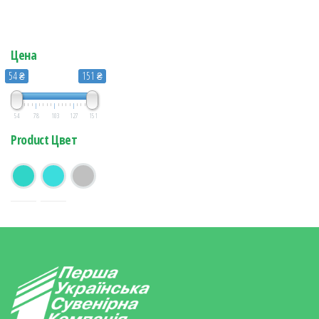
Цена
54 ₴
151 ₴
54
78
103
127
151
Product Цвет