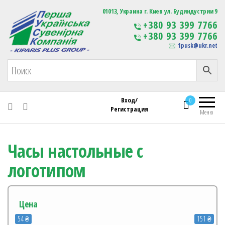
Первая Украинская Сувенирная Компания
01013, Украина г. Киев ул. Будиндустрии 9
Изготовление
+380 93 399 7766
сувенирной продукции
+380 93 399 7766
с логотипом
1pusk@ukr.net
Вход/
0
Регистрация
Меню
Часы настольные с
логотипом
Цена
54 ₴
151 ₴