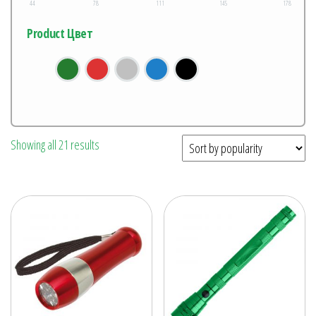
44
78
111
145
178
Product Цвет
Showing all 21 results