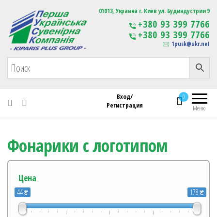
Первая Украинская Сувенирная Компания
01013, Украина г. Киев ул. Будиндустрии 9
Изготовление
+380 93 399 7766
сувенирной продукции
+380 93 399 7766
с логотипом
1pusk@ukr.net
Вход/
0
Регистрация
Меню
Фонарики с логотипом
Цена
44 ₴
178 ₴