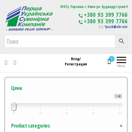
Первая Украинская Сувенирная Компания
01013, Украина г. Киев ул. Будиндустрии 9
Изготовление
+380 93 399 7766
сувенирной продукции
+380 93 399 7766
с логотипом
1pusk@ukr.net
Вход/
0
Регистрация
Меню
Цена
14 ₴
14
14
14
14
14
Product categories
+