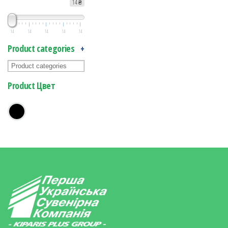
14 ₴
14
14
14
14
14
Product categories
+
Product Цвет