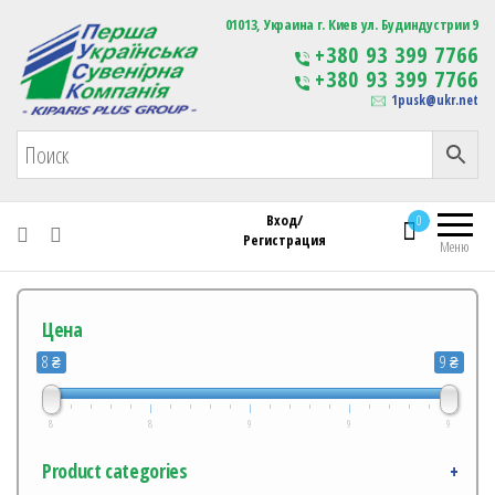
Первая Украинская Сувенирная Компания
01013, Украина г. Киев ул. Будиндустрии 9
Изготовление
+380 93 399 7766
сувенирной продукции
+380 93 399 7766
с логотипом
1pusk@ukr.net
Вход/
0
Регистрация
Меню
Цена
8 ₴
9 ₴
8
8
9
9
9
Product categories
+