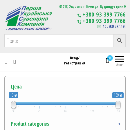
Первая Украинская Сувенирная Компания
01013, Украина г. Киев ул. Будиндустрии 9
Изготовление
+380 93 399 7766
сувенирной продукции
+380 93 399 7766
с логотипом
1pusk@ukr.net
Вход/
0
Регистрация
Меню
Цена
10 ₴
159 ₴
10
47
85
122
159
Product categories
+