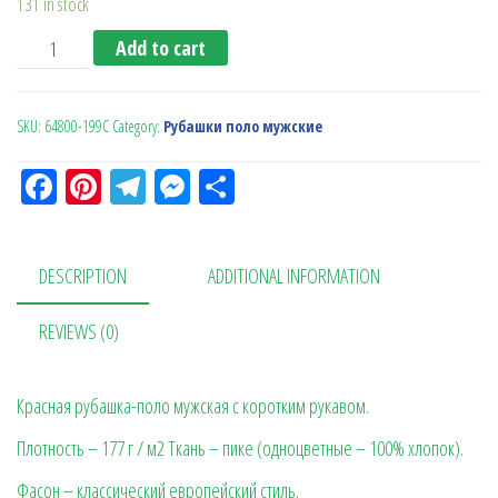
131 in stock
Рубашка поло мужская Gildan (SoftStyle) красная quantit
Add to cart
SKU:
64800-199C
Category:
Рубашки поло мужские
Fa
Pi
Te
M
О
ce
nt
le
es
тп
bo
er
gr
se
ра
DESCRIPTION
ADDITIONAL INFORMATION
ok
es
a
n
в
t
m
ge
ит
REVIEWS (0)
r
ь
Красная рубашка-поло мужская с коротким рукавом.
Плотность – 177 г / м2 Ткань – пике (одноцветные – 100% хлопок).
Фасон – классический европейский стиль.