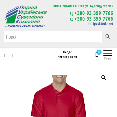
Первая Украинская Сувенирная Компания
01013, Украина г. Киев ул. Будиндустрии 9
Изготовление
+380 93 399 7766
сувенирной продукции
+380 93 399 7766
с логотипом
1pusk@ukr.net
Вход/
0
Регистрация
Меню