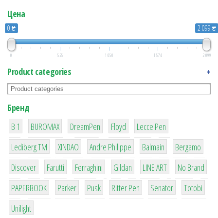
Цена
0 ₴
2 099 ₴
0
525
1 050
1 574
2 099
Product categories
+
Бренд
1
1
1
2
2
B 1
BUROMAX
DreamPen
Floyd
Lecce Pen
3
3
1
4
26
Lediberg ТМ
XINDAO
Andre Philippe
Balmain
Bergamo
64
299
4
42
4
90
Discover
Farutti
Ferraghini
Gildan
LINE ART
No Brand
8
6
2
22
15
43
PAPERBOOK
Parker
Pusk
Ritter Pen
Senator
Totobi
1
Unilight