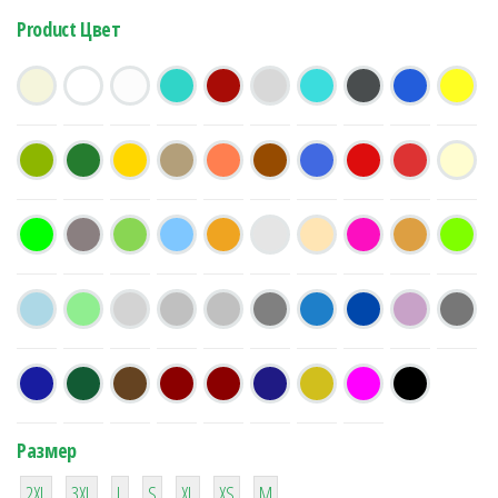
Product Цвет
Размер
38
16
42
42
42
4
42
2XL
3XL
L
S
XL
XS
М