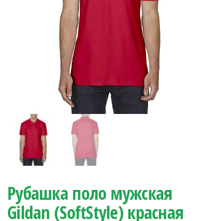
Рубашка поло мужская
Gildan (SoftStyle) красная