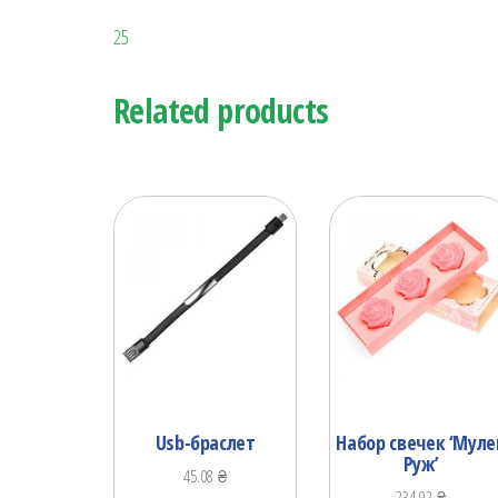
25
Related products
Usb-браслет
Набор свечек ‘Муле
Руж’
45.08
₴
234.92
₴