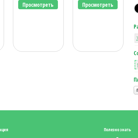
Просмотреть
Просмотреть
Р
С
П
ация
Полезно знать