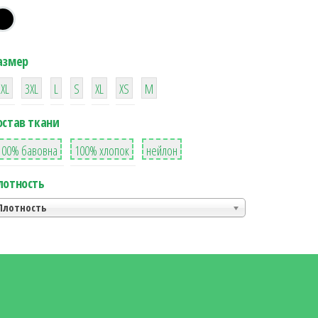
азмер
38
16
42
42
42
4
42
2XL
3XL
L
S
XL
XS
М
остав ткани
8
36
2
100% бавовна
100% хлопок
нейлон
лотность
Плотность