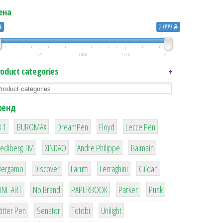
ена
₴
2 099 ₴
525
1 050
1 574
2 099
roduct categories
+
ренд
1
1
1
2
2
 1
BUROMAX
DreamPen
Floyd
Lecce Pen
3
3
1
4
Lediberg ТМ
XINDAO
Andre Philippe
Balmain
26
64
299
4
42
Bergamo
Discover
Farutti
Ferraghini
Gildan
4
90
8
6
2
LINE ART
No Brand
PAPERBOOK
Parker
Pusk
22
15
43
1
itter Pen
Senator
Totobi
Unilight