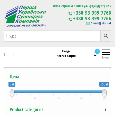
Первая Украинская Сувенирная Компания
01013, Украина г. Киев ул. Будиндустрии 9
Изготовление
+380 93 399 7766
сувенирной продукции
+380 93 399 7766
с логотипом
1pusk@ukr.net
Вход/
0
Регистрация
Меню
Цена
3 ₴
355 ₴
3
91
179
267
355
Product categories
+