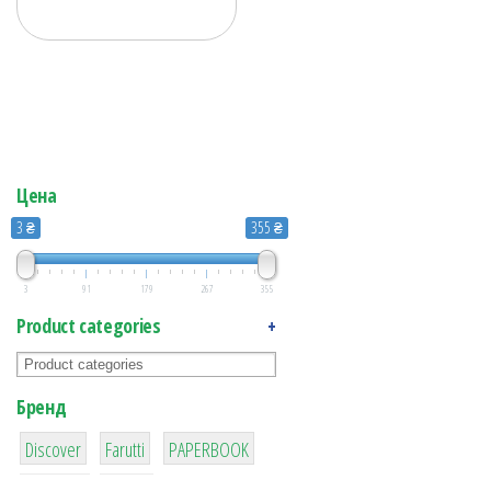
Цена
3 ₴
355 ₴
3
91
179
267
355
Product categories
+
Бренд
1
3
1
Discover
Farutti
PAPERBOOK