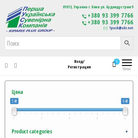
Первая Украинская Сувенирная Компания
01013, Украина г. Киев ул. Будиндустрии 9
Изготовление
+380 93 399 7766
сувенирной продукции
+380 93 399 7766
с логотипом
1pusk@ukr.net
Вход/
0
Регистрация
Меню
Цена
5 ₴
6 ₴
5
5
6
6
6
Product categories
+