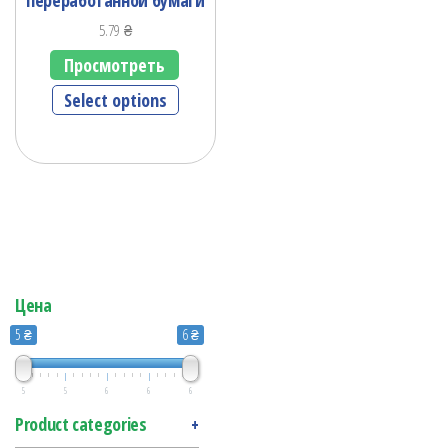
5.79
₴
Просмотреть
Select options
Цена
5 ₴
6 ₴
5
5
6
6
6
Product categories
+