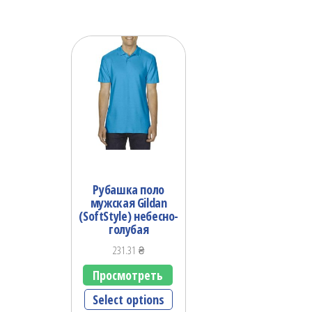
Рубашка поло
мужская Gildan
(SoftStyle) небесно-
голубая
231.31
₴
Просмотреть
Select options