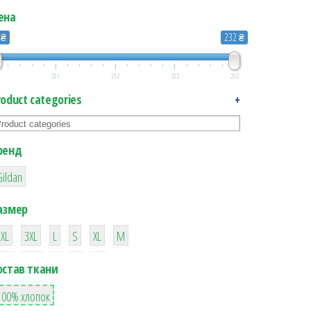
ена
 ₴
232 ₴
1
231
232
232
232
roduct categories
+
ренд
1
Gildan
азмер
1
1
1
1
1
1
2XL
3XL
L
S
XL
М
остав ткани
1
100% хлопок