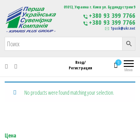
Первая Украинская Сувенирная Компания
01013, Украина г. Киев ул. Будиндустрии 9
Изготовление
+380 93 399 7766
сувенирной продукции
+380 93 399 7766
с логотипом
1pusk@ukr.net
Вход/
0
Регистрация
Меню
No products were found matching your selection.
Цена