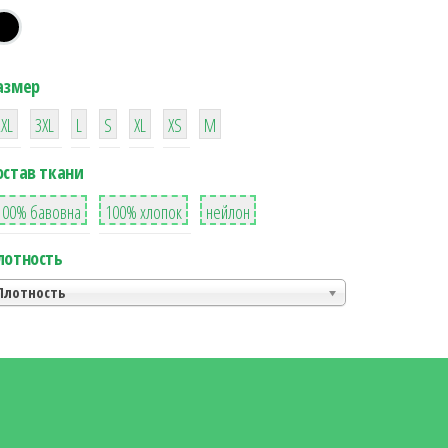
азмер
38
16
42
42
42
4
42
2XL
3XL
L
S
XL
XS
М
остав ткани
8
36
2
100% бавовна
100% хлопок
нейлон
лотность
Плотность