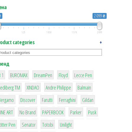
ена
₴
2 099 ₴
525
1 050
1 574
2 099
roduct categories
+
ренд
1
1
1
2
2
 1
BUROMAX
DreamPen
Floyd
Lecce Pen
3
3
1
4
Lediberg ТМ
XINDAO
Andre Philippe
Balmain
26
64
299
4
42
Bergamo
Discover
Farutti
Ferraghini
Gildan
4
90
8
6
2
LINE ART
No Brand
PAPERBOOK
Parker
Pusk
22
15
43
1
itter Pen
Senator
Totobi
Unilight