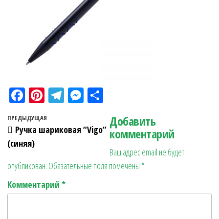
Fa
Pi
Te
M
О
ce
nt
le
es
тп
Навигация по записям
Добавить
Предыдущая запись
ПРЕДЫДУЩАЯ
bo
er
gr
se
ра
Ручка шариковая “Vigo“
комментарий
ok
es
a
n
в
(синяя)
Ваш адрес email не будет
t
m
ge
ит
опубликован.
Обязательные поля помечены
*
r
ь
Комментарий
*