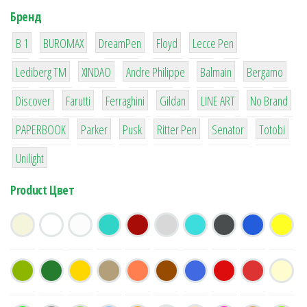
Бренд
1
1
1
2
2
B 1
BUROMAX
DreamPen
Floyd
Lecce Pen
3
3
1
4
26
Lediberg ТМ
XINDAO
Andre Philippe
Balmain
Bergamo
64
299
4
42
4
90
Discover
Farutti
Ferraghini
Gildan
LINE ART
No Brand
8
6
2
22
15
43
PAPERBOOK
Parker
Pusk
Ritter Pen
Senator
Totobi
1
Unilight
Product Цвет