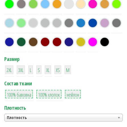
Размер
38
16
42
42
42
4
42
2XL
3XL
L
S
XL
XS
М
Состав ткани
8
36
2
100% бавовна
100% хлопок
нейлон
Плотность
Плотность