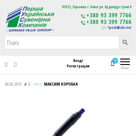
Первая Украинская Сувенирная Компания
01013, Украина г. Киев ул. Будиндустрии 9
Изготовление
+380 93 399 7766
сувенирной продукции
+380 93 399 7766
с логотипом
1pusk@ukr.net
Вход/
0
Регистрация
Меню
Первая Украинская Сувенирная Компания
04.06.2019
Автор
МАКСИМ КОРОБКА
0