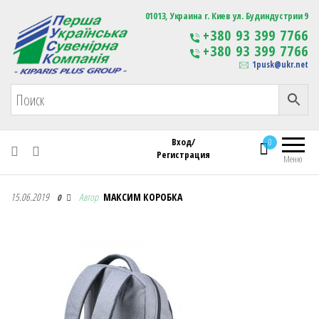
Первая Украинская Сувенирная Компания
01013, Украина г. Киев ул. Будиндустрии 9
Изготовление
+380 93 399 7766
сувенирной продукции
+380 93 399 7766
с логотипом
1pusk@ukr.net
Вход/
0
Регистрация
Меню
Первая Украинская Сувенирная Компания
15.06.2019
Автор
МАКСИМ КОРОБКА
0