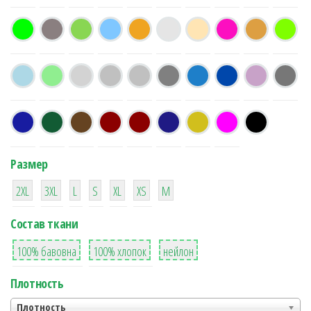
Размер
38
16
42
42
42
4
42
2XL
3XL
L
S
XL
XS
М
Состав ткани
8
36
2
100% бавовна
100% хлопок
нейлон
Плотность
Плотность