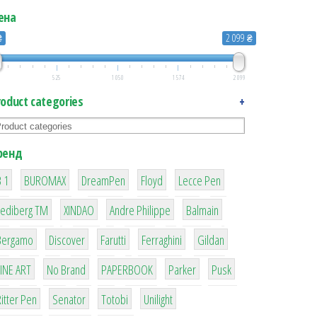
ена
₴
2 099 ₴
525
1 050
1 574
2 099
roduct categories
+
ренд
1
1
1
2
2
 1
BUROMAX
DreamPen
Floyd
Lecce Pen
3
3
1
4
Lediberg ТМ
XINDAO
Andre Philippe
Balmain
26
64
299
4
42
Bergamo
Discover
Farutti
Ferraghini
Gildan
4
90
8
6
2
LINE ART
No Brand
PAPERBOOK
Parker
Pusk
22
15
43
1
itter Pen
Senator
Totobi
Unilight