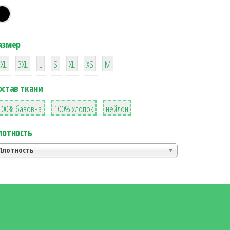
азмер
38
16
42
42
42
4
42
2XL
3XL
L
S
XL
XS
М
остав ткани
8
36
2
100% бавовна
100% хлопок
нейлон
лотность
Плотность